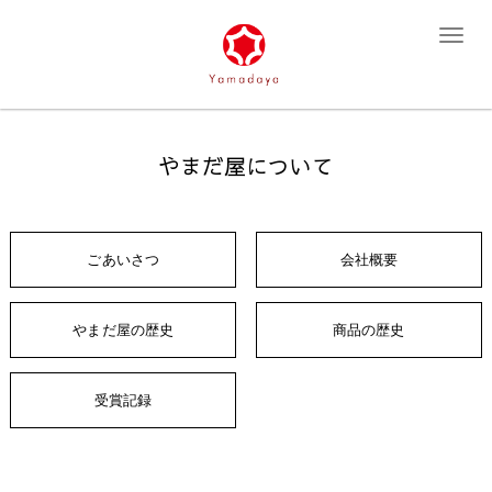
T
o
g
g
l
e
n
a
v
やまだ屋について
i
g
a
t
i
o
ごあいさつ
会社概要
n
やまだ屋の歴史
商品の歴史
受賞記録