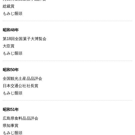
総裁賞
もみじ饅頭
昭和48年
第18回全国菓子大博覧会
大臣賞
もみじ饅頭
昭和50年
全国観光土産品品評会
日本交通公社社長賞
もみじ饅頭
昭和51年
広島県食料品品評会
県知事賞
もみじ饅頭